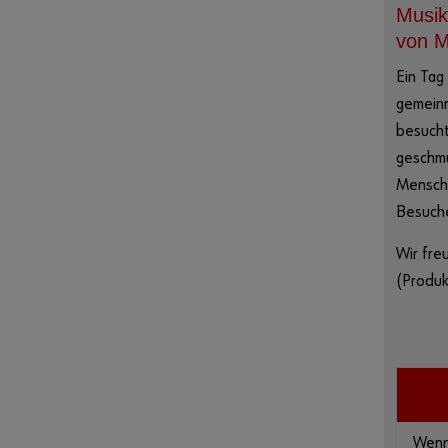
Musik
von M
Ein Tag
gemeinn
besucht
geschmü
Mensche
Besuche
Wir fre
(Produk
Wenn