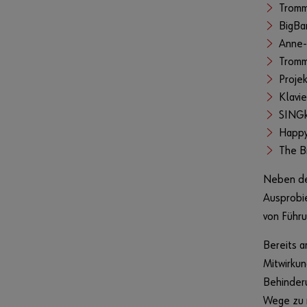
Tromm
BigBa
Anne-
Tromm
Proje
Klavi
SINGk
Happy
The Br
Neben de
Ausprobi
von Führ
Bereits a
Mitwirkun
Behinderu
Wege zu m