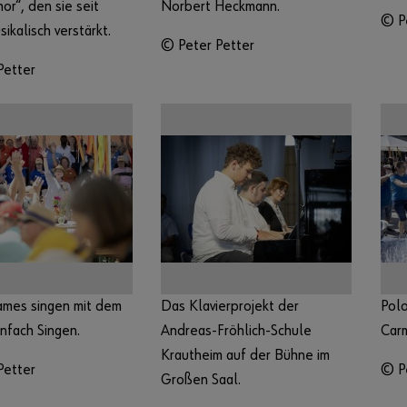
or“, den sie seit
Norbert Heckmann.
© P
sikalisch verstärkt.
© Peter Petter
Petter
mes singen mit dem
Das Klavierprojekt der
Polo
infach Singen.
Andreas-Fröhlich-Schule
Car
Krautheim auf der Bühne im
Petter
© P
Großen Saal.