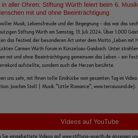
 in aller Ohren: Stiftung Würth feiert beim 6. Musi
enschen mit und ohne Beeinträchtigung
 voller Musik, Lebensfreude und der Begegnung – das war das sec
ützigen Stiftung Würth am Samstag, 13. Juli 2024. Über 1.000 Gä
en das Festival der besonderen Art unter dem Motto „Leben mit H
ckten Carmen Würth Forum in Künzelsau-Gaisbach. Unter strahle
n mit und ohne Beeinträchtigung gemeinsam das Leben – ein Fest,
rrekord aufstellte, sondern auch die Herzen berührte.
uen uns sehr, mit Ihnen tolle Eindrücke vom gesamten Tag im Video
tion: Joachim Stall | Musik: "Little Romance", www.terrasound.de):
Videos auf YouTube
 Sie eingebettete Videos auf www.stiftung-wuerth.de anzeigen und