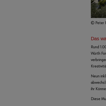
© Peter 
Das war
Rund 1.0
Würth Fo
verbringe
Kreativit
Neun ink
abwechslu
ihr Könne
Diese Mu