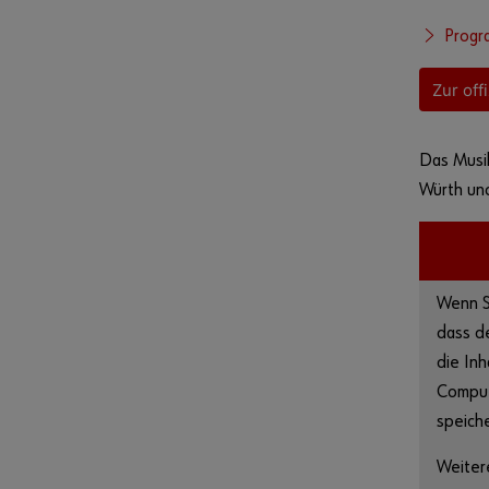
Progr
Zur off
Das Musik
Würth un
Wenn S
dass de
die In
Comput
speich
Weiter