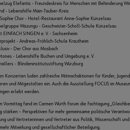
elzug Elefantis - Freundeskreis für Menschen mit Behinderung Win
nd - Lebenshilfe Main-Tauber-Kreis
Sophie Chor - Hotel-Restaurant Anne-Sophie Künzelsau
elgruppe Wazungu - Geschwister-Scholl-Schule Künzelsau
kt EINFACH SINGEN e. V. - Sachsenheim
erprojekt - Andreas-Fröhlich-Schule Krautheim
lusiv - Der Chor aus Mosbach
tones - Lebenshilfe Buchen und Umgebung e. V.
aillers - Blindeninstitutsstiftung Würzburg
n Konzerten luden zahlreiche Mitmachaktionen für Kinder, Jugen
eren und Mitgestalten ein. Auch die Ausstellung FOCUS im Museu
ungen erlebt werden.
m Vormittag fand im Carmen Würth Forum die Fachtagung „Gleichber
g stärken – Perspektiven für mehr gemeinsame politische Verantwo
ng und Vertreterinnen und Vertreter aus Politik, Wissenschaft und 
ehr Mitwirkung und gesellschaftlicher Beteiligung.