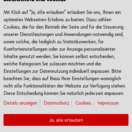
Mit Klick auf "Ja, alle erlauben" erlauben Sie uns, Ihnen ein
Wirtschaftskompetenzstudie
optimales Webseiten-Erlebnis zu bieten. Dazu zählen
Ökonomische Kompetenzen und
Cookies, die für den Betrieb der Seite und für die Steuerung
Einstellungen
unserer Dienstleistungen und Anwendungen notwendig sind,
Wie wirkt sich das Fach Wirtschaft/Berufs- und
sowie solche, die lediglich zu Statistikzwecken, für
Studienorientierung seit seiner Einführung in Baden-
Komforteinstellungen oder zur Anzeige personalisierter
Württemberg auf die Kompetenzen der Jugendlichen aus?
Inhalte genutzt werden. Sie können selbst entscheiden,
Ergebnisse der Studie!
welche Kategorien Sie zulassen möchten und die
Einstellungen zur Datennutzung individuell anpassen. Bitte
beachten Sie, dass auf Basis Ihrer Einstellungen womöglich
nicht alle Funktionalitäten der Website zur Verfügung stehen.
Diese Entscheidung können Sie natürlich jederzeit anpassen.
Stiftung Würth
Details anzeigen
Datenschutz
Cookies
Impressum
Informationen zu weiteren Aktivitäten der Stiftung
Würth finden Sie unter
www.stiftung-wuerth.de
.
Ja, alle erlauben