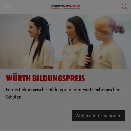
Zurück
Zurück
Zielsetzung
Bildungsregion Hohenlohekreis
Beirat
Führungskräftesymposium
Kontakt
HANDWERKSTATT
WÜRTH BILDUNGSPREIS
Landespreis
Fördert ökonomische Bildung in baden-württembergischen
Wirtschaftskompetenzstudie
Schulen.
Wirtschaftspraxisprogramm
Weitere Informationen
Würth Bildungspreis