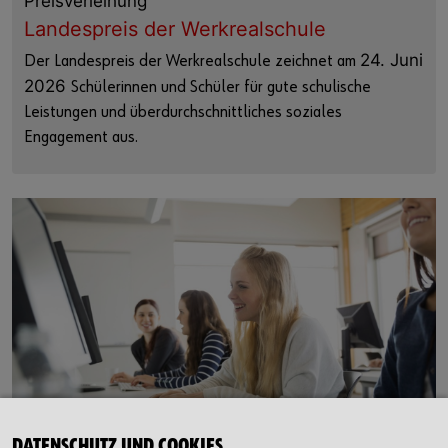
Preisverleihung
Landespreis der Werkrealschule
24. Juni
Der Landespreis der Werkrealschule zeichnet am
2026
Schülerinnen und Schüler für gute schulische
Leistungen und überdurchschnittliches soziales
Engagement aus.
DATENSCHUTZ UND COOKIES